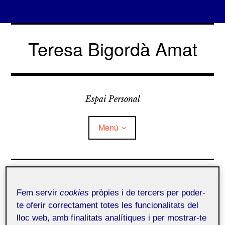
Vés
al
Teresa Bigordà Amat
contingut
Espai Personal
Menú
Qui soc?
¿Tienes competencias
sociales, emocionales y
Fem servir
cookies
pròpies i de tercers per poder-
Què és Folio?
te oferir correctament totes les funcionalitats del
cognitivas?
lloc web, amb finalitats analítiques i per mostrar-te