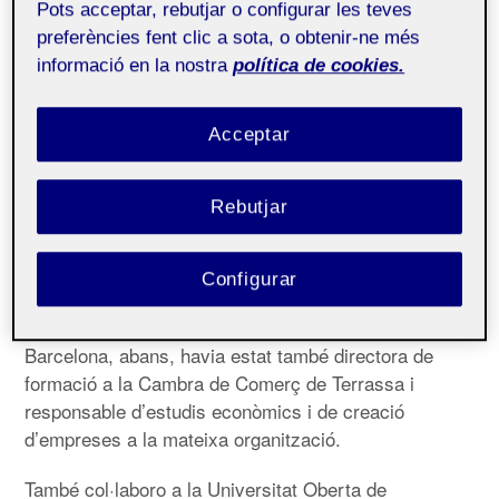
Públic
Pots acceptar, rebutjar o configurar les teves
preferències fent clic a sota, o obtenir-ne més
informació en la nostra
política de cookies.
Economista amb 20 anys d’experiència al capdavant
d’organitzacions educatives i escoles. Em dedico a
posar en valor la dimensió de la gestió a les escoles.
Acceptar
Actualment soc la responsable de l’Àrea de recursos
Rebutjar
de l’Escola Pia de Catalunya. Del 2008 al 2020 vaig
ser la gerent de l’Escola Voramar de Barcelona, una
escola de dues línies des de P3 fins a Batxillerat
Configurar
Internacional. Anteriorment vaig ser directora de
formació empresarial a la Cambra de Comerç de
Barcelona, abans, havia estat també directora de
formació a la Cambra de Comerç de Terrassa i
responsable d’estudis econòmics i de creació
d’empreses a la mateixa organització.
També col·laboro a la Universitat Oberta de