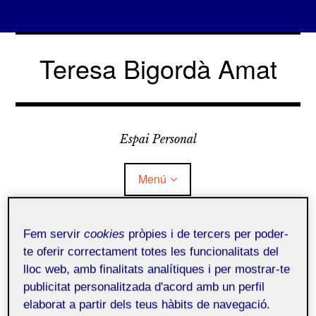
Vés
al
Teresa Bigordà Amat
contingut
Espai Personal
Menú
Fem servir
cookies
pròpies i de tercers per poder-
Qui soc?
te oferir correctament totes les funcionalitats del
Qui soc?
lloc web, amb finalitats analítiques i per mostrar-te
Què és Folio?
publicitat personalitzada d'acord amb un perfil
elaborat a partir dels teus hàbits de navegació.