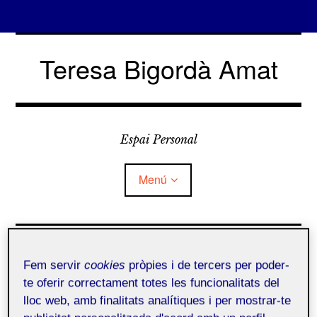
Vés
al
Teresa Bigordà Amat
contingut
Espai Personal
Menú
Qui soc?
Ikigai o la búsqueda del
Fem servir
cookies
pròpies i de tercers per poder-
propósito en el trabajo
Què és Folio?
te oferir correctament totes les funcionalitats del
lloc web, amb finalitats analítiques i per mostrar-te
Teresa Bigordà Amat
5 abril, 2023